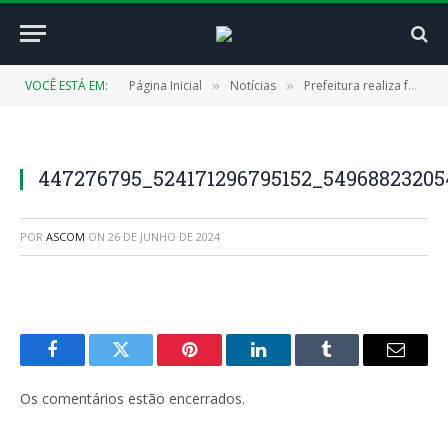
VOCÊ ESTÁ EM:
Página Inicial
Notícias
Prefeitura realiza formação Leitura e Escrita na Educação Infantil
»
»
447276795_524171296795152_54968823205
POR
ASCOM
ON
26 DE JUNHO DE 2024
Facebook
Twitter
Pinterest
LinkedIn
Tumblr
E-
mail
Os comentários estão encerrados.