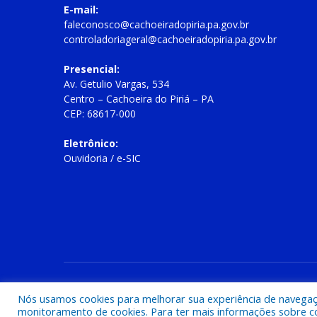
E-mail:
faleconosco@cachoeiradopiria.pa.gov.br
controladoriageral@cachoeiradopiria.pa.gov.br
Presencial:
Av. Getulio Vargas, 534
Centro – Cachoeira do Piriá – PA
CEP: 68617-000
Eletrônico:
Ouvidoria
/
e-SIC
Todos os direitos reservados a Prefeitura Municipal de Cac
Nós usamos cookies para melhorar sua experiência de navegação
monitoramento de cookies. Para ter mais informações sobre como