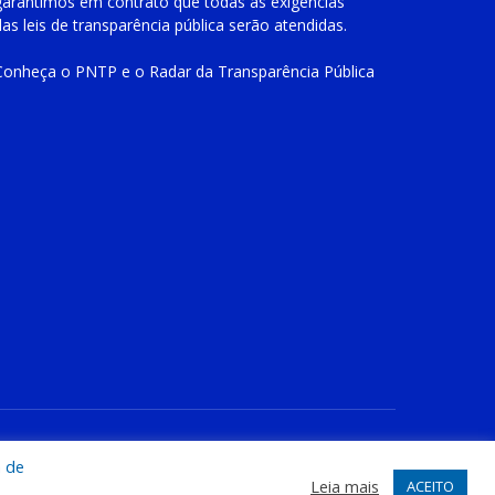
garantimos em contrato que todas as exigências
das
leis de transparência pública
serão atendidas.
Conheça o
PNTP
e o
Radar da Transparência Pública
te
Acessar Área Administrativa
Acessar o Webmail
a de
Leia mais
ACEITO