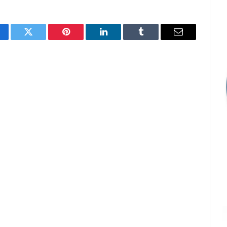
cebook
Twitter
Pinterest
LinkedIn
Tumblr
E-
mail