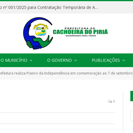
Processo Seletivo nº 001/2025 para Contratação Temporária de Agentes Comunitários de Saúde (ACS)
O MUNICÍPIO
O GOVERNO
PUBLICAÇÕES
refeitura realiza Piseiro da Independência em comemoração ao 7 de setembro
0