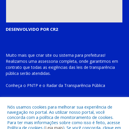
DESENVOLVIDO POR CR2
Muito mais que
criar site
ou
sistema para prefeituras
!
Realizamos uma
assessoria
completa, onde garantimos em
contrato que todas as exigências das
leis de transparência
pública
serão atendidas.
Conheça o
PNTP
e o
Radar da Transparência Pública
Nós usamos cookies para melhorar sua experiência de
navegação no portal. Ao utilizar nosso portal, você
Todos os direitos reservados a Prefeitura Municipal de Cachoeira
concorda com a política de monitoramento de cookies.
do Piriá
Para ter mais informações sobre como isso é feito, acesse
Política de cookies (
Leia mais
). Se você concorda, clique em