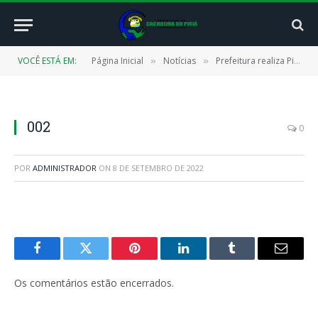
VOCÊ ESTÁ EM:
Página Inicial
Notícias
Prefeitura realiza Piseiro da Independência em comemoração ao 7 de setembro
»
»
002
0
POR
ADMINISTRADOR
ON
8 DE SETEMBRO DE 2022
Facebook
Twitter
Pinterest
LinkedIn
Tumblr
E-
mail
Os comentários estão encerrados.