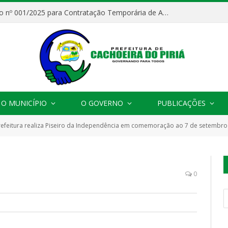
Processo Seletivo nº 001/2025 para Contratação Temporária de Agentes Comunitários de Saúde (ACS)
O MUNICÍPIO
O GOVERNO
PUBLICAÇÕES
refeitura realiza Piseiro da Independência em comemoração ao 7 de setembro
0