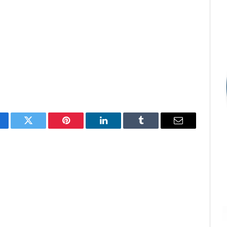
cebook
Twitter
Pinterest
LinkedIn
Tumblr
E-
mail