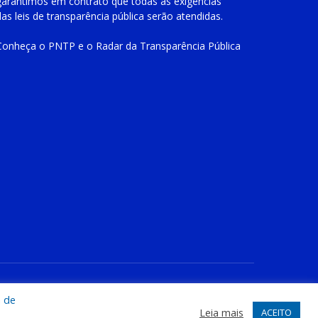
garantimos em contrato que todas as exigências
das
leis de transparência pública
serão atendidas.
Conheça o
PNTP
e o
Radar da Transparência Pública
te
Acessar Área Administrativa
Acessar o Webmail
a de
Leia mais
ACEITO