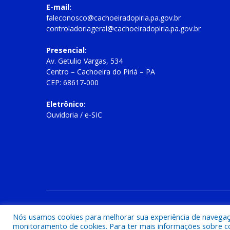
E-mail:
faleconosco@cachoeiradopiria.pa.gov.br
controladoriageral@cachoeiradopiria.pa.gov.br
Presencial:
Av. Getulio Vargas, 534
Centro – Cachoeira do Piriá – PA
CEP: 68617-000
Eletrônico:
Ouvidoria
/
e-SIC
Todos os direitos reservados a Prefeitura Municipal de Cac
Nós usamos cookies para melhorar sua experiência de navegação
monitoramento de cookies. Para ter mais informações sobre como