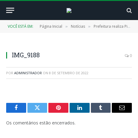
VOCÊ ESTÁ EM:
Página Inicial
Notícias
Prefeitura realiza Piseiro da Independência em comemoração ao 7 de setembro
»
»
IMG_9188
0
POR
ADMINISTRADOR
ON
8 DE SETEMBRO DE 2022
Facebook
Twitter
Pinterest
LinkedIn
Tumblr
E-
mail
Os comentários estão encerrados.