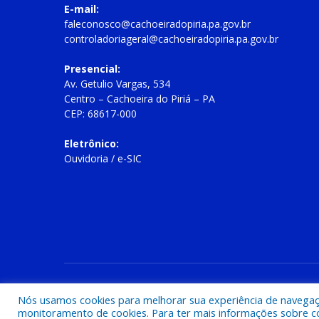
E-mail:
faleconosco@cachoeiradopiria.pa.gov.br
controladoriageral@cachoeiradopiria.pa.gov.br
Presencial:
Av. Getulio Vargas, 534
Centro – Cachoeira do Piriá – PA
CEP: 68617-000
Eletrônico:
Ouvidoria
/
e-SIC
Todos os direitos reservados a Prefeitura Municipal de Cac
Nós usamos cookies para melhorar sua experiência de navegação
monitoramento de cookies. Para ter mais informações sobre como