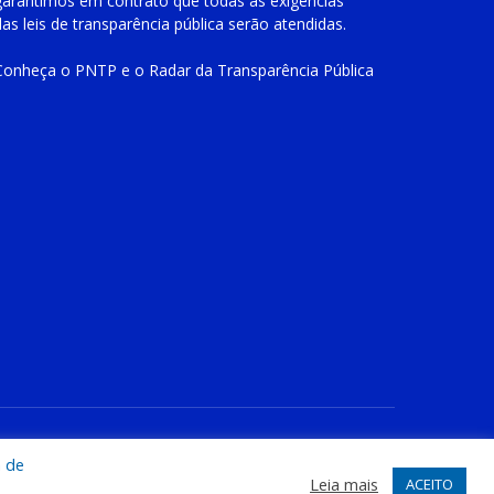
garantimos em contrato que todas as exigências
das
leis de transparência pública
serão atendidas.
Conheça o
PNTP
e o
Radar da Transparência Pública
te
Acessar Área Administrativa
Acessar o Webmail
a de
Leia mais
ACEITO