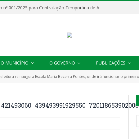
Processo Seletivo nº 001/2025 para Contratação Temporária de Agentes Comunitários de Saúde (ACS)
O MUNICÍPIO
O GOVERNO
PUBLICAÇÕES
refeitura reinaugura Escola Maria Bezerra Pontes, onde irá funcionar o primeiro
a_421493060_439493991929550_72011865390200