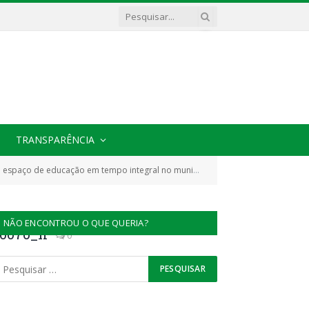
TRANSPARÊNCIA
 espaço de educação em tempo integral no município
prefeituradecacho
»
NÃO ENCONTROU O QUE QUERIA?
00070_n
0