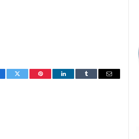
cebook
Twitter
Pinterest
LinkedIn
Tumblr
E-
mail