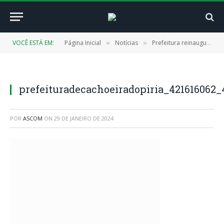
VOCÊ ESTÁ EM:
Página Inicial
Notícias
Prefeitura reinaugura Escola Maria Bezerra Pontes, onde irá funcionar o primeiro espaço de educação em tempo integral no município
»
»
prefeituradecachoeiradopiria_421616062
POR
ASCOM
ON
29 DE JANEIRO DE 2024