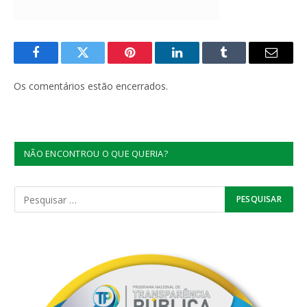
Facebook
Twitter
Pinterest
LinkedIn
Tumblr
E-
mail
Os comentários estão encerrados.
NÃO ENCONTROU O QUE QUERIA?