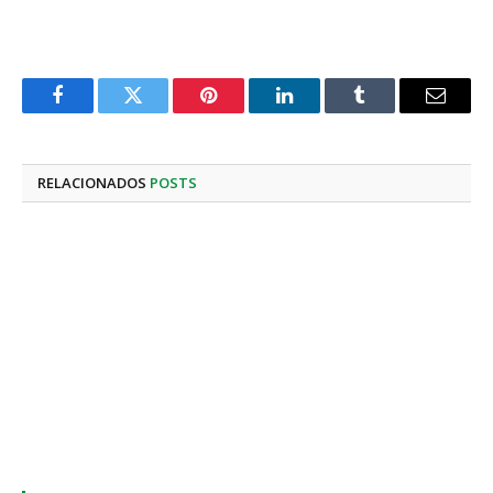
Facebook
Twitter
Pinterest
LinkedIn
Tumblr
E-
mail
RELACIONADOS
POSTS