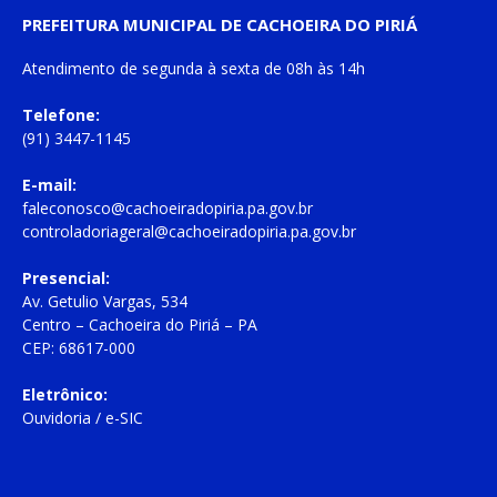
PREFEITURA MUNICIPAL DE CACHOEIRA DO PIRIÁ
Atendimento de
segunda à sexta
de
08h às 14h
Telefone:
(91) 3447-1145
E-mail:
faleconosco@cachoeiradopiria.pa.gov.br
controladoriageral@cachoeiradopiria.pa.gov.br
Presencial:
Av. Getulio Vargas, 534
Centro – Cachoeira do Piriá – PA
CEP: 68617-000
Eletrônico:
Ouvidoria
/
e-SIC