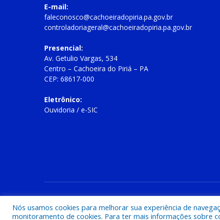
E-mail:
faleconosco@cachoeiradopiria.pa.gov.br
controladoriageral@cachoeiradopiria.pa.gov.br
Presencial:
Av. Getulio Vargas, 534
Centro – Cachoeira do Piriá – PA
CEP: 68617-000
Eletrônico:
Ouvidoria
/
e-SIC
Todos os direitos reservados a Prefeitura Municipal de Cac
Nós usamos cookies para melhorar sua experiência de navegação
monitoramento de cookies. Para ter mais informações sobre como