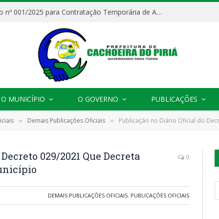
Processo Seletivo nº 001/2025 para Contratação Temporária de Agentes Comunitários de Saúde (ACS)
O MUNICÍPIO
O GOVERNO
PUBLICAÇÕES
ciais
Demais Publicações Oficiais
Publicação no Diário Oficial do Decreto 
»
»
o Decreto 029/2021 Que Decreta
0
unicípio
DEMAIS PUBLICAÇÕES OFICIAIS
,
PUBLICAÇÕES OFICIAIS