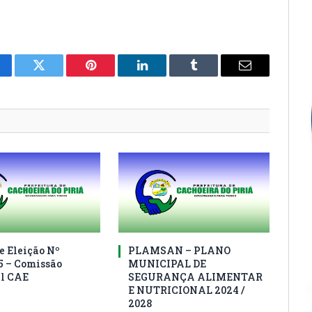
cebook
Twitter
Pinterest
LinkedIn
Tumblr
E-
mail
e Eleição Nº
PLAMSAN – PLANO
5 – Comissão
MUNICIPAL DE
al CAE
SEGURANÇA ALIMENTAR
E NUTRICIONAL 2024 /
2028