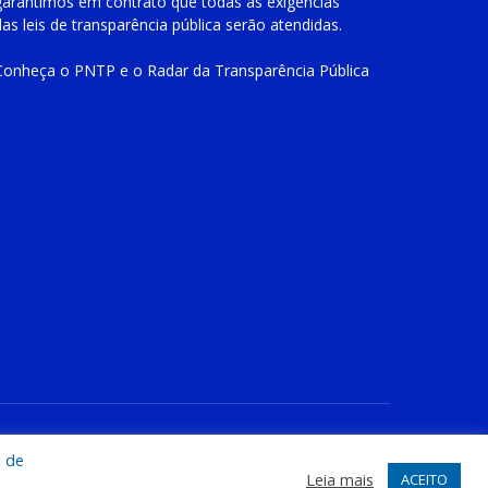
garantimos em contrato que todas as exigências
das
leis de transparência pública
serão atendidas.
Conheça o
PNTP
e o
Radar da Transparência Pública
te
Acessar Área Administrativa
Acessar o Webmail
a de
Leia mais
ACEITO