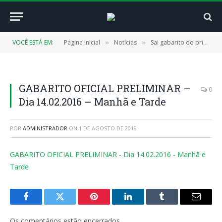
VOCÊ ESTÁ EM:
Página Inicial
Notícias
Sai gabarito do primeiro dia de prova do Concurso Público
»
»
GABARITO OFICIAL PRELIMINAR –
0
Dia 14.02.2016 – Manhã e Tarde
POR
ADMINISTRADOR
ON
1 DE AGOSTO DE 2019
GABARITO OFICIAL PRELIMINAR - Dia 14.02.2016 - Manhã e
Tarde
Facebook
Twitter
Pinterest
LinkedIn
Tumblr
E-
mail
Os comentários estão encerrados.