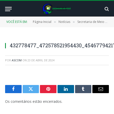
VOCÊ ESTÁ EM:
Página Inicial
Notícias
Secretaria de Meio Ambiente inicia distribuição de mudas de açaí
»
»
432778477_472578521954430_4546779421
POR
ASCOM
ON
23 DE ABRIL DE 2024
Facebook
Twitter
Pinterest
LinkedIn
Tumblr
E-
mail
Os comentários estão encerrados.