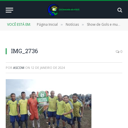
VOCÊ ESTÁ EM:
Página Inicial
Notícias
Show de Gols e muita emoção da Grande Final da Copa Cidade de Futebol
»
»
IMG_2736
0
POR
ASCOM
ON
12 DE JANEIRO DE 2024