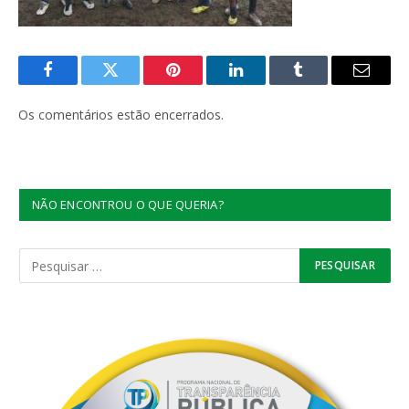
Facebook
Twitter
Pinterest
LinkedIn
Tumblr
E-
mail
Os comentários estão encerrados.
NÃO ENCONTROU O QUE QUERIA?