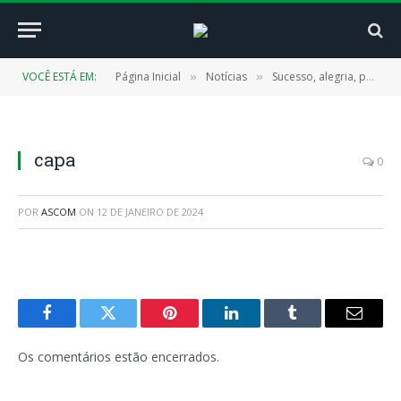
VOCÊ ESTÁ EM:
Página Inicial
Notícias
Sucesso, alegria, paz: assim foi a festa do povo, nos 28 anos de Cachoeira do Piriá!
»
»
capa
0
POR
ASCOM
ON
12 DE JANEIRO DE 2024
Facebook
Twitter
Pinterest
LinkedIn
Tumblr
E-
mail
Os comentários estão encerrados.