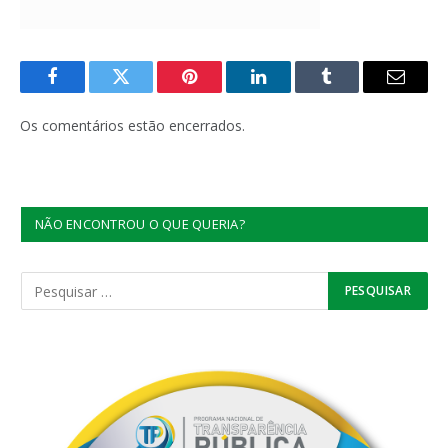
Facebook
Twitter
Pinterest
LinkedIn
Tumblr
E-
mail
Os comentários estão encerrados.
NÃO ENCONTROU O QUE QUERIA?