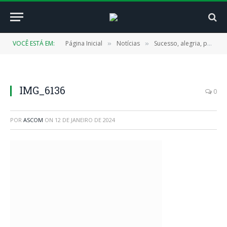
VOCÊ ESTÁ EM:
Página Inicial
Notícias
Sucesso, alegria, paz: assim foi a festa do povo, nos 28 anos de Cachoeira do Piriá!
»
»
IMG_6136
0
POR
ASCOM
ON
12 DE JANEIRO DE 2024