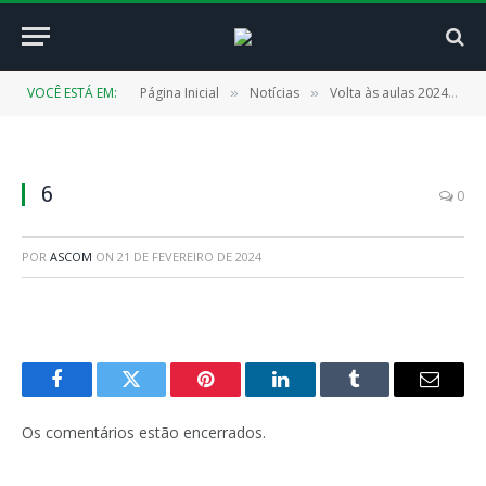
VOCÊ ESTÁ EM:
Página Inicial
Notícias
Volta às aulas 2024: crianças retornam às escolas da rede municipal
»
»
6
0
POR
ASCOM
ON
21 DE FEVEREIRO DE 2024
Facebook
Twitter
Pinterest
LinkedIn
Tumblr
E-
mail
Os comentários estão encerrados.