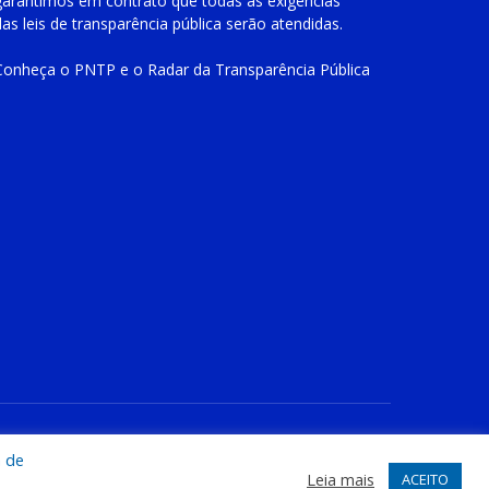
garantimos em contrato que todas as exigências
das
leis de transparência pública
serão atendidas.
Conheça o
PNTP
e o
Radar da Transparência Pública
te
Acessar Área Administrativa
Acessar o Webmail
a de
Leia mais
ACEITO