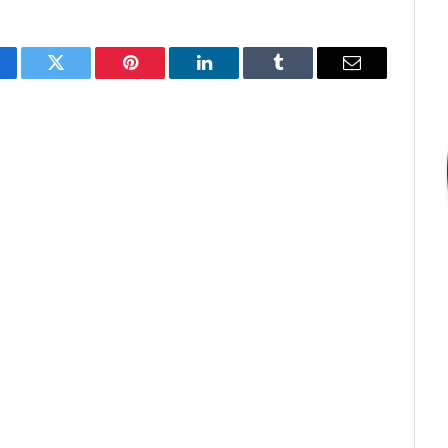
cebook
Twitter
Pinterest
LinkedIn
Tumblr
E-
mail