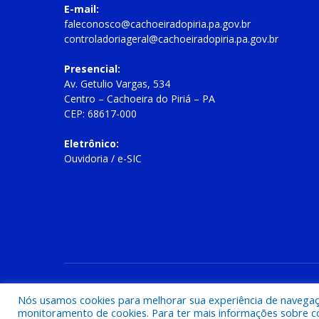
E-mail:
faleconosco@cachoeiradopiria.pa.gov.br
controladoriageral@cachoeiradopiria.pa.gov.br
Presencial:
Av. Getulio Vargas, 534
Centro – Cachoeira do Piriá – PA
CEP: 68617-000
Eletrônico:
Ouvidoria
/
e-SIC
Todos os direitos reservados a Prefeitura Municipal de Cac
Nós usamos cookies para melhorar sua experiência de navegação
monitoramento de cookies. Para ter mais informações sobre como