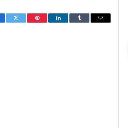
cebook
Twitter
Pinterest
LinkedIn
Tumblr
E-
mail