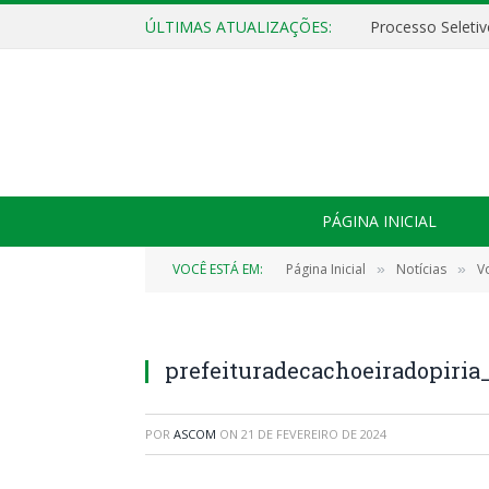
ÚLTIMAS ATUALIZAÇÕES:
PÁGINA INICIAL
VOCÊ ESTÁ EM:
Página Inicial
Notícias
V
»
»
prefeituradecachoeiradopiri
POR
ASCOM
ON
21 DE FEVEREIRO DE 2024