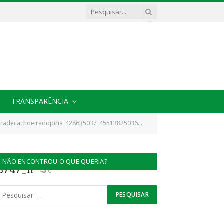
TRANSPARÊNCIA
decachoeiradopiria_428635037_455138250365124_997029846987933747_n
NÃO ENCONTROU O QUE QUERIA?
33747_n
0