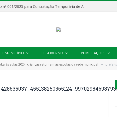
Processo Seletivo nº 001/2025 para Contratação Temporária de Agentes Comunitários de Saúde (ACS)
O MUNICÍPIO
O GOVERNO
PUBLICAÇÕES
olta às aulas 2024: crianças retornam às escolas da rede municipal
prefeitura
»
a_428635037_455138250365124_9970298469879