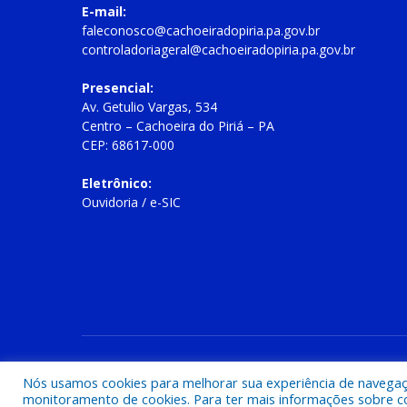
E-mail:
faleconosco@cachoeiradopiria.pa.gov.br
controladoriageral@cachoeiradopiria.pa.gov.br
Presencial:
Av. Getulio Vargas, 534
Centro – Cachoeira do Piriá – PA
CEP: 68617-000
Eletrônico:
Ouvidoria
/
e-SIC
Todos os direitos reservados a Prefeitura Municipal de Cac
Nós usamos cookies para melhorar sua experiência de navegação
monitoramento de cookies. Para ter mais informações sobre como