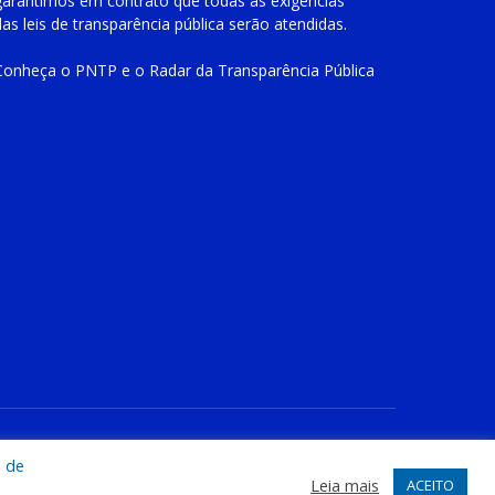
garantimos em contrato que todas as exigências
das
leis de transparência pública
serão atendidas.
Conheça o
PNTP
e o
Radar da Transparência Pública
te
Acessar Área Administrativa
Acessar o Webmail
a de
Leia mais
ACEITO