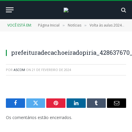
VOCÊ ESTÁ EM:
Página Inicial
Notícias
Volta às aulas 2024: crianças retornam às escolas da rede municipal
»
»
prefeituradecachoeiradopiria_42863767
POR
ASCOM
ON
21 DE FEVEREIRO DE 2024
Facebook
Twitter
Pinterest
LinkedIn
Tumblr
E-
mail
Os comentários estão encerrados.