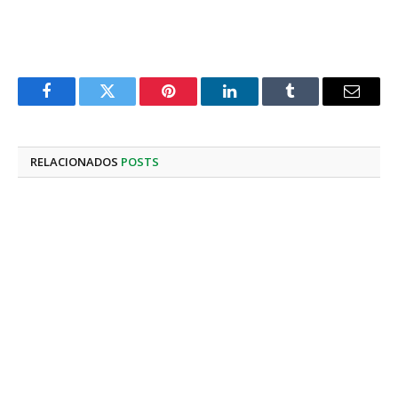
Facebook
Twitter
Pinterest
LinkedIn
Tumblr
E-
mail
RELACIONADOS
POSTS