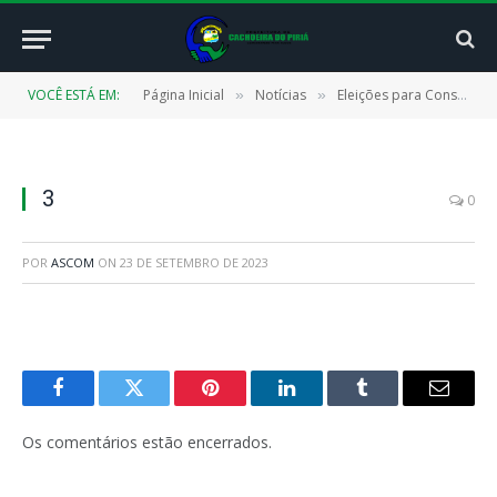
VOCÊ ESTÁ EM:
Página Inicial
Notícias
Eleições para Conselho Tutelar: MP faz treinamento para orientações e dúvidas
»
»
3
0
POR
ASCOM
ON
23 DE SETEMBRO DE 2023
Facebook
Twitter
Pinterest
LinkedIn
Tumblr
E-
mail
Os comentários estão encerrados.