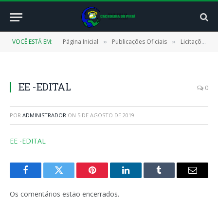
VOCÊ ESTÁ EM:
Página Inicial
Publicações Oficiais
Licitações
»
»
»
EE -EDITAL
0
POR
ADMINISTRADOR
ON
5 DE AGOSTO DE 2019
EE -EDITAL
Facebook
Twitter
Pinterest
LinkedIn
Tumblr
E-
mail
Os comentários estão encerrados.