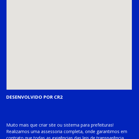
DESENVOLVIDO POR CR2
Muito mais que
criar site
ou
sistema para prefeituras
!
Realizamos uma
assessoria
completa, onde garantimos em
contrato que todas as exigências das
leis de transparência