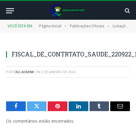
VOCÊ ESTÁ EM:
Página Inicial
Publicações Oficiais
Licitações
»
»
»
FISCAL_DE_CONTRTATO_SAUDE_220922_1
POR
CR2-ADMIN8
ON
2 DE JANEIRO DE 2024
Facebook
Twitter
Pinterest
LinkedIn
Tumblr
E-
mail
Os comentários estão encerrados.