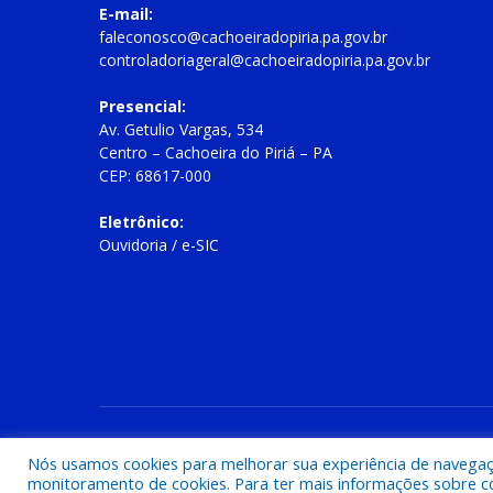
E-mail:
faleconosco@cachoeiradopiria.pa.gov.br
controladoriageral@cachoeiradopiria.pa.gov.br
Presencial:
Av. Getulio Vargas, 534
Centro – Cachoeira do Piriá – PA
CEP: 68617-000
Eletrônico:
Ouvidoria
/
e-SIC
Todos os direitos reservados a Prefeitura Municipal de Cac
Nós usamos cookies para melhorar sua experiência de navegação
monitoramento de cookies. Para ter mais informações sobre como