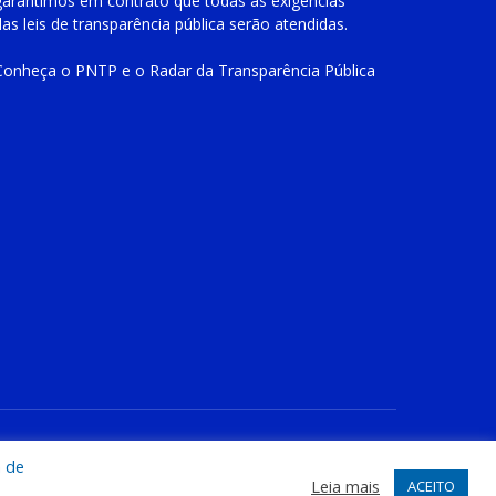
garantimos em contrato que todas as exigências
das
leis de transparência pública
serão atendidas.
Conheça o
PNTP
e o
Radar da Transparência Pública
te
Acessar Área Administrativa
Acessar o Webmail
a de
Leia mais
ACEITO