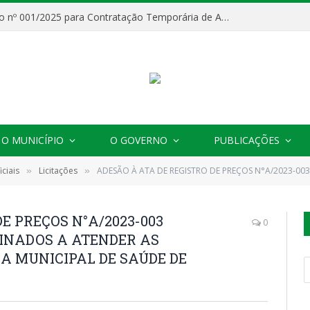
Processo Seletivo nº 001/2025 para Contratação Temporária de Agentes Comunitários de Saúde (ACS)
O MUNICÍPIO
O GOVERNO
PUBLICAÇÕES
ciais
Licitações
ADESÃO À ATA DE REGISTRO DE PREÇOS N°A/2023-003 (AQUISIÇÃO DE VEÍCULO DESTINADOS A ATE
»
»
E PREÇOS N°A/2023-003
0
TINADOS A ATENDER AS
A MUNICIPAL DE SAÚDE DE