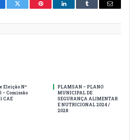
cebook
Twitter
Pinterest
LinkedIn
Tumblr
E-
mail
e Eleição Nº
PLAMSAN – PLANO
5 – Comissão
MUNICIPAL DE
al CAE
SEGURANÇA ALIMENTAR
E NUTRICIONAL 2024 /
2028