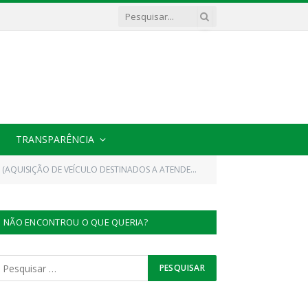
TRANSPARÊNCIA
NDER AS NECESSIDADES DA SECRETARIA MUNICIPAL DE SAÚDE DE CACHOEIRA DO PIRIÁ/PA)
NÃO ENCONTROU O QUE QUERIA?