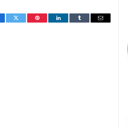
cebook
Twitter
Pinterest
LinkedIn
Tumblr
E-
mail