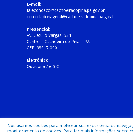
E-mail:
faleconosco@cachoeiradopiria.pa.gov.br
controladoriageral@cachoeiradopiria.pa.gov.br
Presencial:
Av. Getulio Vargas, 534
Centro – Cachoeira do Piriá – PA
CEP: 68617-000
Eletrônico:
Ouvidoria
/
e-SIC
Todos os direitos reservados a Prefeitura Municipal de Cac
Nós usamos cookies para melhorar sua experiência de navegação
monitoramento de cookies. Para ter mais informações sobre como