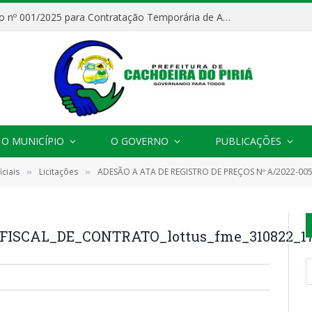
Processo Seletivo nº 001/2025 para Contratação Temporária de Agentes Comunitários de Saúde (ACS)
O MUNICÍPIO
O GOVERNO
PUBLICAÇÕES
ciais
Licitações
ADESÃO A ATA DE REGISTRO DE PREÇOS Nº A/2022-005 (CONTRATAÇÃ
»
»
ISCAL_DE_CONTRATO_lottus_fme_310822_1