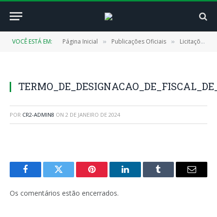
VOCÊ ESTÁ EM:
Página Inicial
Publicações Oficiais
Licitações
»
»
»
TERMO_DE_DESIGNACAO_DE_FISCAL_DE_
POR
CR2-ADMIN8
ON
2 DE JANEIRO DE 2024
Facebook
Twitter
Pinterest
LinkedIn
Tumblr
E-
mail
Os comentários estão encerrados.