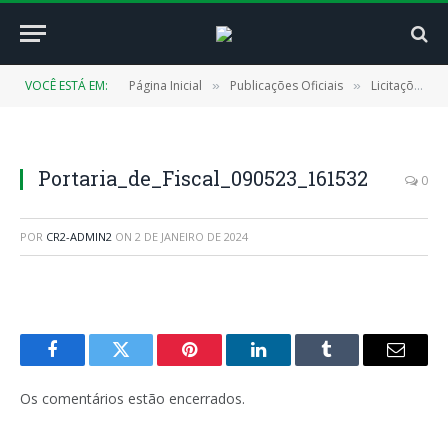
VOCÊ ESTÁ EM:
Página Inicial
Publicações Oficiais
Licitações
»
»
»
Portaria_de_Fiscal_090523_161532
0
POR
CR2-ADMIN2
ON
2 DE JANEIRO DE 2024
Facebook
Twitter
Pinterest
LinkedIn
Tumblr
E-
mail
Os comentários estão encerrados.