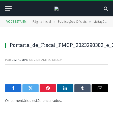
VOCÊ ESTÁ EM:
Página Inicial
Publicações Oficiais
Licitações
»
»
»
Portaria_de_Fiscal_PMCP_2023290302_e_
POR
CR2-ADMIN2
ON
2 DE JANEIRO DE 2024
Facebook
Twitter
Pinterest
LinkedIn
Tumblr
E-
mail
Os comentários estão encerrados.