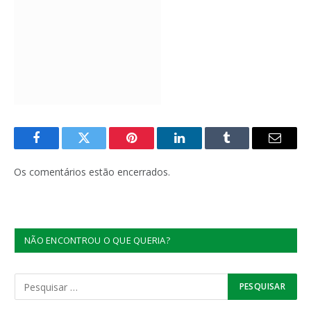
Facebook
Twitter
Pinterest
LinkedIn
Tumblr
E-
mail
Os comentários estão encerrados.
NÃO ENCONTROU O QUE QUERIA?