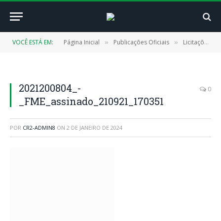
VOCÊ ESTÁ EM:
Página Inicial
Publicações Oficiais
Licitações
»
»
»
2021200804_-
0
_FME_assinado_210921_170351
POR
CR2-ADMIN8
ON
2 DE JANEIRO DE 2024