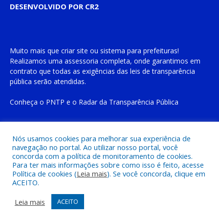
DESENVOLVIDO POR CR2
Muito mais que
criar site
ou
sistema para prefeituras
!
Realizamos uma
assessoria
completa, onde garantimos em
contrato que todas as exigências das
leis de transparência
pública
serão atendidas.
Conheça o
PNTP
e o
Radar da Transparência Pública
Nós usamos cookies para melhorar sua experiência de
navegação no portal. Ao utilizar nosso portal, você
Todos os direitos reservados a Prefeitura Municipal de Cachoeira
concorda com a política de monitoramento de cookies.
do Piriá
Para ter mais informações sobre como isso é feito, acesse
Política de cookies (
Leia mais
). Se você concorda, clique em
ACEITO.
Mapa do Site
Acessar Área Administrativa
Acessar o Webmail
Leia mais
ACEITO