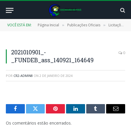
VOCÊ ESTÁ EM:
Página Inicial
Publicações Oficiais
Licitações
»
»
»
2021010901_-
0
_FUNDEB_ass_140921_164649
POR
CR2-ADMIN8
ON
2 DE JANEIRO DE 2024
Facebook
Twitter
Pinterest
LinkedIn
Tumblr
E-
mail
Os comentários estão encerrados.