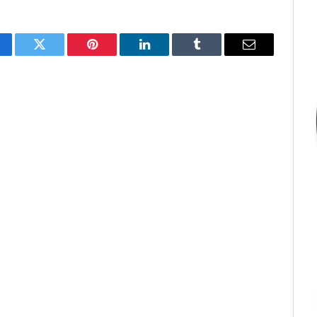
cebook
Twitter
Pinterest
LinkedIn
Tumblr
E-
mail