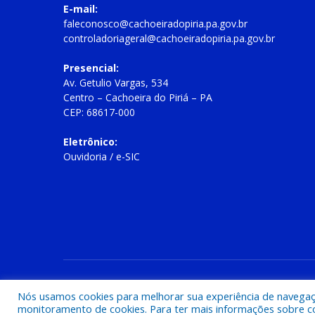
E-mail:
faleconosco@cachoeiradopiria.pa.gov.br
controladoriageral@cachoeiradopiria.pa.gov.br
Presencial:
Av. Getulio Vargas, 534
Centro – Cachoeira do Piriá – PA
CEP: 68617-000
Eletrônico:
Ouvidoria
/
e-SIC
Todos os direitos reservados a Prefeitura Municipal de Cac
Nós usamos cookies para melhorar sua experiência de navegação
monitoramento de cookies. Para ter mais informações sobre como