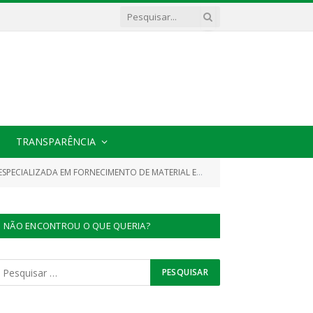
TRANSPARÊNCIA
ICO PARA ATENDER AS NECESSIDADES DA PREFEITURA DO MUNICIPIO DE CACHOEIRA DO PIRIÁ/PA)
NÃO ENCONTROU O QUE QUERIA?