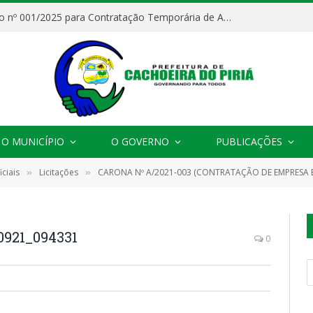
Processo Seletivo nº 001/2025 para Contratação Temporária de Agentes Comunitários de Saúde (ACS)
O MUNICÍPIO
O GOVERNO
PUBLICAÇÕES
ciais
Licitações
CARONA Nº A/2021-003 (CONTRATAÇÃO DE EMPRESA ESPECIALIZADA EM FORNECIMENTO DE MATERIAL ELÉTR
»
»
0921_094331
0