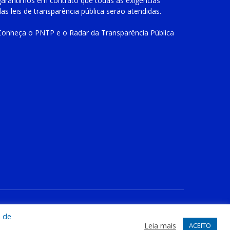
garantimos em contrato que todas as exigências
das
leis de transparência pública
serão atendidas.
Conheça o
PNTP
e o
Radar da Transparência Pública
te
Acessar Área Administrativa
Acessar o Webmail
a de
Leia mais
ACEITO