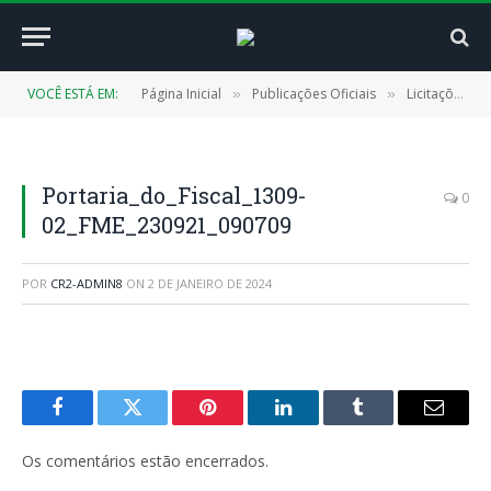
VOCÊ ESTÁ EM:
Página Inicial
Publicações Oficiais
Licitações
»
»
»
Portaria_do_Fiscal_1309-
0
02_FME_230921_090709
POR
CR2-ADMIN8
ON
2 DE JANEIRO DE 2024
Facebook
Twitter
Pinterest
LinkedIn
Tumblr
E-
mail
Os comentários estão encerrados.