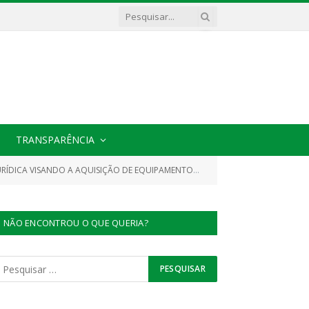
TRANSPARÊNCIA
 PARA ATENDER AS NECESSIDADES DA SECRETARIA DE EDUCAÇÃO DO MUNICIPIODE CACHOEIRA DO PIRIÁ/PA)
NÃO ENCONTROU O QUE QUERIA?