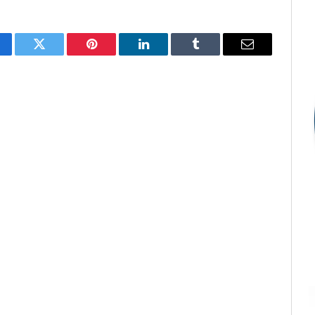
cebook
Twitter
Pinterest
LinkedIn
Tumblr
E-
mail