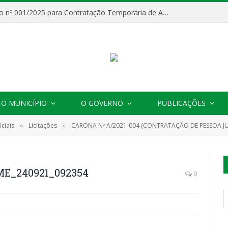
Processo Seletivo nº 001/2025 para Contratação Temporária de Agentes Comunitários de Saúde (ACS)
O MUNICÍPIO
O GOVERNO
PUBLICAÇÕES
ciais
Licitações
CARONA Nº A/2021-004 (CONTRATAÇÃO DE PESSOA JURÍDICA VISANDO A AQUISIÇÃO DE EQUIPAMENTOS DEINFORMÁTICA
»
»
FME_240921_092354
0