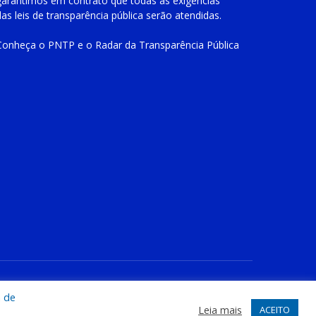
garantimos em contrato que todas as exigências
das
leis de transparência pública
serão atendidas.
Conheça o
PNTP
e o
Radar da Transparência Pública
te
Acessar Área Administrativa
Acessar o Webmail
a de
Leia mais
ACEITO