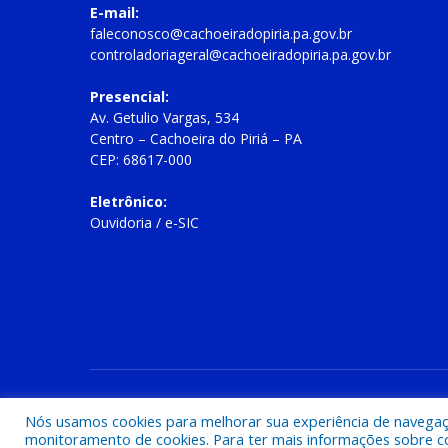
E-mail:
faleconosco@cachoeiradopiria.pa.gov.br
controladoriageral@cachoeiradopiria.pa.gov.br
Presencial:
Av. Getulio Vargas, 534
Centro – Cachoeira do Piriá – PA
CEP: 68617-000
Eletrônico:
Ouvidoria
/
e-SIC
Todos os direitos reservados a Prefeitura Municipal de Cac
Nós usamos cookies para melhorar sua experiência de navegação
monitoramento de cookies. Para ter mais informações sobre como