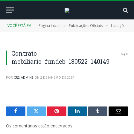
VOCÊ ESTÁ EM:
Página Inicial
Publicações Oficiais
Licitações
»
»
»
Contrato
0
mobiliario_fundeb_180522_140149
POR
CR2-ADMIN8
ON
2 DE JANEIRO DE 2024
Facebook
Twitter
Pinterest
LinkedIn
Tumblr
E-
mail
Os comentários estão encerrados.