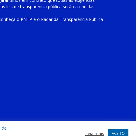
garantimos em contrato que todas as exigências
das
leis de transparência pública
serão atendidas.
Conheça o
PNTP
e o
Radar da Transparência Pública
te
Acessar Área Administrativa
Acessar o Webmail
a de
Leia mais
ACEITO