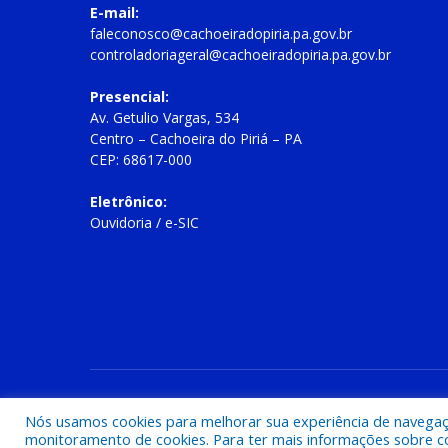
E-mail:
faleconosco@cachoeiradopiria.pa.gov.br
controladoriageral@cachoeiradopiria.pa.gov.br
Presencial:
Av. Getulio Vargas, 534
Centro – Cachoeira do Piriá – PA
CEP: 68617-000
Eletrônico:
Ouvidoria
/
e-SIC
Todos os direitos reservados a Prefeitura Municipal de Cac
Nós usamos cookies para melhorar sua experiência de navegação
monitoramento de cookies. Para ter mais informações sobre como