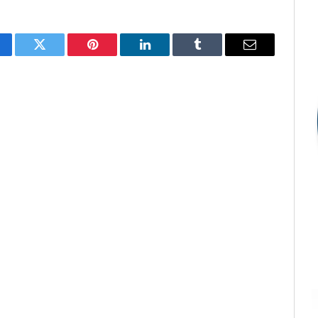
cebook
Twitter
Pinterest
LinkedIn
Tumblr
E-
mail