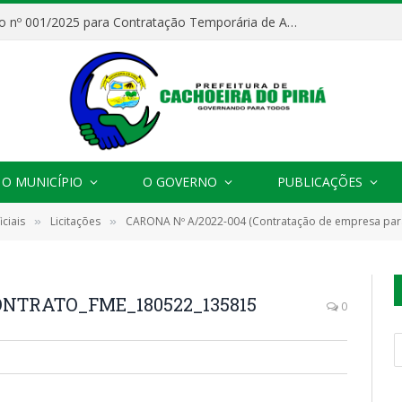
Processo Seletivo nº 001/2025 para Contratação Temporária de Agentes Comunitários de Saúde (ACS)
O MUNICÍPIO
O GOVERNO
PUBLICAÇÕES
ciais
Licitações
CARONA Nº A/2022-004 (Contratação de empresa para Aquisição de Material Permanente, a fim de 
»
»
NTRATO_FME_180522_135815
0