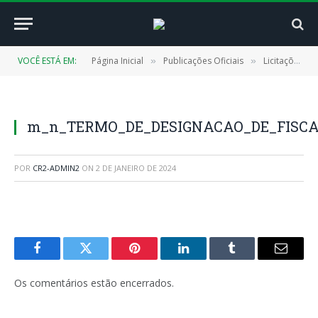
VOCÊ ESTÁ EM:
Página Inicial
Publicações Oficiais
Licitações
»
»
»
m_n_TERMO_DE_DESIGNACAO_DE_FISCAL
POR
CR2-ADMIN2
ON
2 DE JANEIRO DE 2024
Facebook
Twitter
Pinterest
LinkedIn
Tumblr
E-
mail
Os comentários estão encerrados.