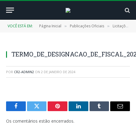
VOCÊ ESTÁ EM:
Página Inicial
Publicações Oficiais
Licitações
»
»
»
TERMO_DE_DESIGNACAO_DE_FISCAL_2022
POR
CR2-ADMIN2
ON
2 DE JANEIRO DE 2024
Facebook
Twitter
Pinterest
LinkedIn
Tumblr
E-
mail
Os comentários estão encerrados.