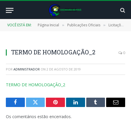
VOCÊ ESTÁ EM:
Página Inicial
Publicações Oficiais
Licitações
»
»
»
TERMO DE HOMOLOGAÇÃO_2
0
POR
ADMINISTRADOR
ON
2 DE AGOSTO DE 2019
TERMO DE HOMOLOGAÇÃO_2
Facebook
Twitter
Pinterest
LinkedIn
Tumblr
E-
mail
Os comentários estão encerrados.