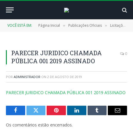
VOCÊ ESTÁ EM:
Página Inicial
Publicações Oficiais
Licitações
»
»
»
PARECER JURIDICO CHAMADA
0
PÚBLICA 001 2019 ASSINADO
POR
ADMINISTRADOR
ON
2 DE AGOSTO DE 2019
PARECER JURIDICO CHAMADA PÚBLICA 001 2019 ASSINADO
Facebook
Twitter
Pinterest
LinkedIn
Tumblr
E-
mail
Os comentários estão encerrados.