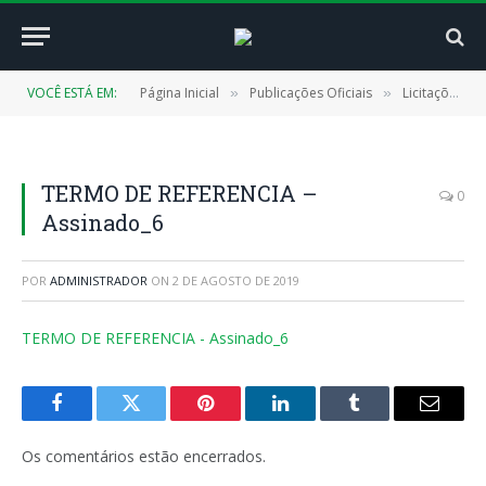
VOCÊ ESTÁ EM:
Página Inicial
Publicações Oficiais
Licitações
»
»
»
TERMO DE REFERENCIA –
0
Assinado_6
POR
ADMINISTRADOR
ON
2 DE AGOSTO DE 2019
TERMO DE REFERENCIA - Assinado_6
Facebook
Twitter
Pinterest
LinkedIn
Tumblr
E-
mail
Os comentários estão encerrados.