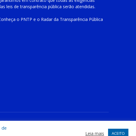
garantimos em contrato que todas as exigências
das
leis de transparência pública
serão atendidas.
Conheça o
PNTP
e o
Radar da Transparência Pública
te
Acessar Área Administrativa
Acessar o Webmail
a de
Leia mais
ACEITO