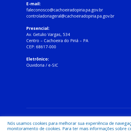
E-mail:
faleconosco@cachoeiradopiria.pa.gov.br
controladoriageral@cachoeiradopiria.pa.gov.br
Presencial:
Av. Getulio Vargas, 534
Centro – Cachoeira do Piriá – PA
CEP: 68617-000
Eletrônico:
Ouvidoria
/
e-SIC
Todos os direitos reservados a Prefeitura Municipal de Cac
Nós usamos cookies para melhorar sua experiência de navegação
monitoramento de cookies. Para ter mais informações sobre como