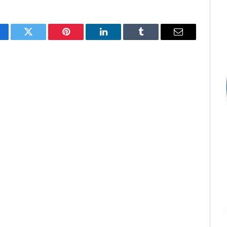
cebook
Twitter
Pinterest
LinkedIn
Tumblr
E-
mail