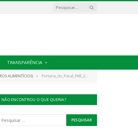
TRANSPARÊNCIA
ROS ALIMENTÍCIOS)
Portaria_do_Fiscal_FME_2022090502(1)_100622_110448
»
NÃO ENCONTROU O QUE QUERIA?