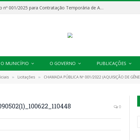
Processo Seletivo nº 001/2025 para Contratação Temporária de Agentes Comunitários de Saúde (ACS)
O MUNICÍPIO
O GOVERNO
PUBLICAÇÕES
ciais
Licitações
CHAMADA PÚBLICA Nº 001/2022 (AQUISIÇÃO DE GÊNE
»
»
90502(1)_100622_110448
0