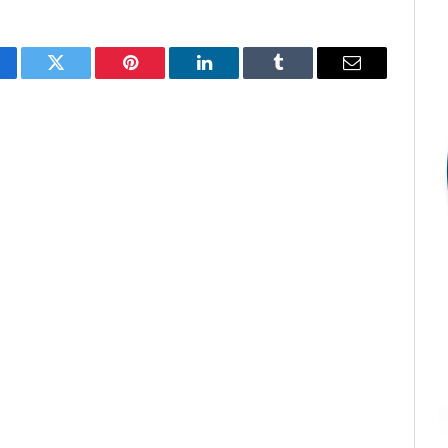
cebook
Twitter
Pinterest
LinkedIn
Tumblr
E-
mail