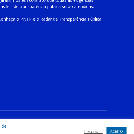
garantimos em contrato que todas as exigências
das
leis de transparência pública
serão atendidas.
Conheça o
PNTP
e o
Radar da Transparência Pública
te
Acessar Área Administrativa
Acessar o Webmail
a de
Leia mais
ACEITO