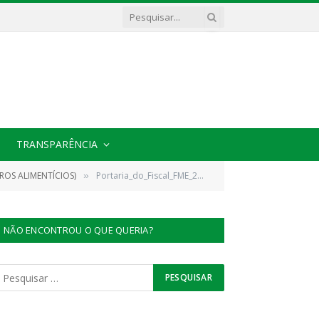
TRANSPARÊNCIA
ROS ALIMENTÍCIOS)
Portaria_do_Fiscal_FME_2022090502(1)_100622_110958
»
NÃO ENCONTROU O QUE QUERIA?