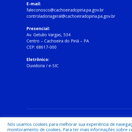
E-mail:
faleconosco@cachoeiradopiria.pa.gov.br
controladoriageral@cachoeiradopiria.pa.gov.br
Presencial:
Av. Getulio Vargas, 534
Centro – Cachoeira do Piriá – PA
CEP: 68617-000
Eletrônico:
Ouvidoria
/
e-SIC
Todos os direitos reservados a Prefeitura Municipal de Cac
Nós usamos cookies para melhorar sua experiência de navegação
monitoramento de cookies. Para ter mais informações sobre como