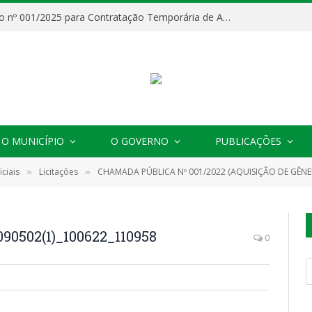
Processo Seletivo nº 001/2025 para Contratação Temporária de Agentes Comunitários de Saúde (ACS)
O MUNICÍPIO
O GOVERNO
PUBLICAÇÕES
ciais
Licitações
CHAMADA PÚBLICA Nº 001/2022 (AQUISIÇÃO DE GÊNE
»
»
90502(1)_100622_110958
0