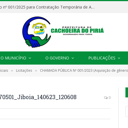
Processo Seletivo nº 001/2025 para Contratação Temporária de Agentes Comunitários de Saúde (ACS)
O MUNICÍPIO
O GOVERNO
PUBLICAÇÕES
ciais
Licitações
CHAMADA PÚBLICA Nº 001/2023 (Aquisição de gêneros alimentícios da Agricultura Familiar e do Empreend
»
»
501_Jiboia_140623_120608
0