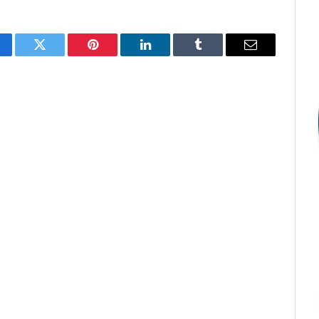
cebook
Twitter
Pinterest
LinkedIn
Tumblr
E-
mail