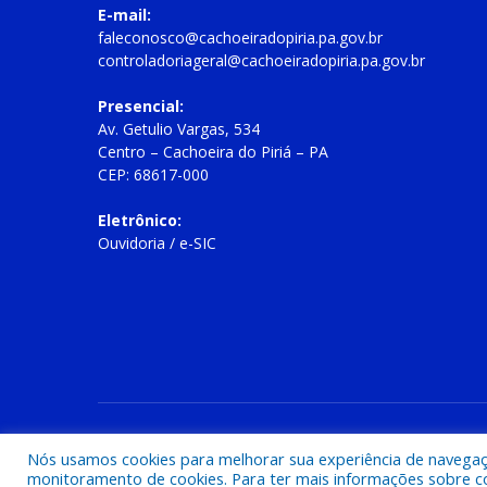
E-mail:
faleconosco@cachoeiradopiria.pa.gov.br
controladoriageral@cachoeiradopiria.pa.gov.br
Presencial:
Av. Getulio Vargas, 534
Centro – Cachoeira do Piriá – PA
CEP: 68617-000
Eletrônico:
Ouvidoria
/
e-SIC
Todos os direitos reservados a Prefeitura Municipal de Cac
Nós usamos cookies para melhorar sua experiência de navegação
monitoramento de cookies. Para ter mais informações sobre como