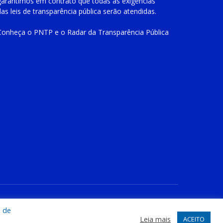
garantimos em contrato que todas as exigências
das
leis de transparência pública
serão atendidas.
Conheça o
PNTP
e o
Radar da Transparência Pública
te
Acessar Área Administrativa
Acessar o Webmail
a de
Leia mais
ACEITO