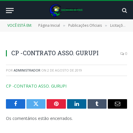
VOCÊ ESTÁ EM:
Página Inicial
Publicações Oficiais
Licitações
»
»
»
CP -CONTRATO ASSO. GURUPI
0
POR
ADMINISTRADOR
ON
2 DE AGOSTO DE 2019
CP -CONTRATO ASSO. GURUPI
Facebook
Twitter
Pinterest
LinkedIn
Tumblr
E-
mail
Os comentários estão encerrados.