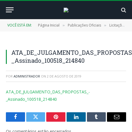
VOCÊ ESTÁ EM:
Página Inicial
Publicações Oficiais
Licitações
»
»
»
ATA_DE_JULGAMENTO_DAS_PROPOSTAS
_Assinado_100518_214840
POR
ADMINISTRADOR
ON
2 DE AGOSTO DE 2019
ATA_DE_JULGAMENTO_DAS_PROPOSTAS_-
_Assinado_100518_214840
Facebook
Twitter
Pinterest
LinkedIn
Tumblr
E-
mail
Os comentários estão encerrados.