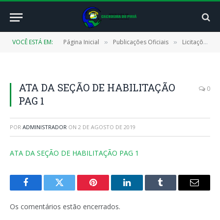
VOCÊ ESTÁ EM:
Página Inicial
Publicações Oficiais
Licitações
»
»
»
ATA DA SEÇÃO DE HABILITAÇÃO
0
PAG 1
POR
ADMINISTRADOR
ON
2 DE AGOSTO DE 2019
ATA DA SEÇÃO DE HABILITAÇÃO PAG 1
Facebook
Twitter
Pinterest
LinkedIn
Tumblr
E-
mail
Os comentários estão encerrados.