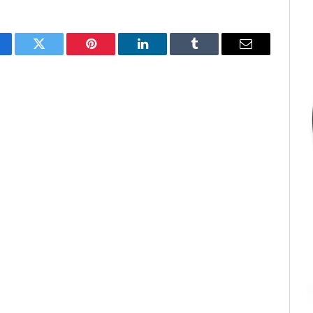
cebook
Twitter
Pinterest
LinkedIn
Tumblr
E-
mail