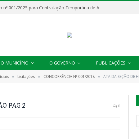
Processo Seletivo nº 001/2025 para Contratação Temporária de Agentes Comunitários de Saúde (ACS)
O MUNICÍPIO
O GOVERNO
PUBLICAÇÕES
ciais
Licitações
CONCORRÊNCIA Nº 001/2018
ATA DA SEÇÃO DE H
»
»
»
ÃO PAG 2
0