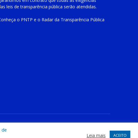
garantimos em contrato que todas as exigências
das
leis de transparência pública
serão atendidas.
Conheça o
PNTP
e o
Radar da Transparência Pública
te
Acessar Área Administrativa
Acessar o Webmail
a de
Leia mais
ACEITO