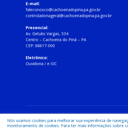
E-mail:
faleconosco@cachoeiradopiria.pa.gov.br
controladoriageral@cachoeiradopiria.pa.gov.br
Presencial:
Av. Getulio Vargas, 534
Centro – Cachoeira do Piriá – PA
CEP: 68617-000
Eletrônico:
Ouvidoria
/
e-SIC
Todos os direitos reservados a Prefeitura Municipal de Cac
Nós usamos cookies para melhorar sua experiência de navegação
monitoramento de cookies. Para ter mais informações sobre como