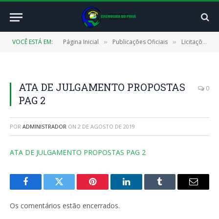
VOCÊ ESTÁ EM:
Página Inicial
Publicações Oficiais
Licitações
»
»
»
ATA DE JULGAMENTO PROPOSTAS
0
PAG 2
POR
ADMINISTRADOR
ON
2 DE AGOSTO DE 2019
ATA DE JULGAMENTO PROPOSTAS PAG 2
Facebook
Twitter
Pinterest
LinkedIn
Tumblr
E-
mail
Os comentários estão encerrados.