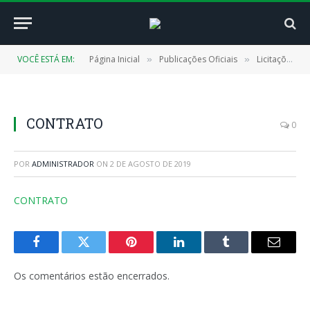
VOCÊ ESTÁ EM:
Página Inicial
Publicações Oficiais
Licitações
»
»
»
CONTRATO
0
POR
ADMINISTRADOR
ON
2 DE AGOSTO DE 2019
CONTRATO
Facebook
Twitter
Pinterest
LinkedIn
Tumblr
E-
mail
Os comentários estão encerrados.